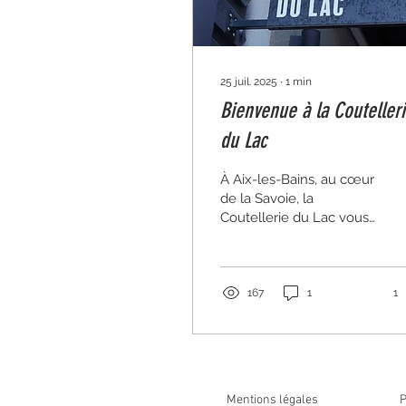
25 juil. 2025
∙
1
min
Bienvenue à la Couteller
du Lac
À Aix-les-Bains, au cœur
de la Savoie, la
Coutellerie du Lac vous
propose une sélection
couteaux de cuisine,
couteaux de table,
couteaux...
167
1
1
Mentions légales
P